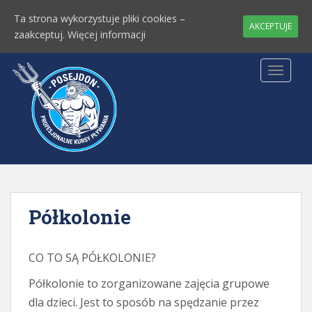
Ta strona wykorzystuje pliki cookies –
AKCEPTUJE
zaakceptuj.
Więcej informacji
TOGGLE
Półkolonie
CO TO SĄ PÓŁKOLONIE?
Półkolonie to zorganizowane zajęcia grupowe
dla dzieci. Jest to sposób na spędzanie przez