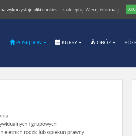
ona wykorzystuje pliki cookies – zaakceptuj.
Więcej informacji
AKC
POSEJDON
KURSY
OBÓZ
PÓŁ
ania
dywidualnych i grupowych:
 nieletnich rodzic lub opiekun prawny