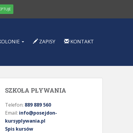
EPTUJE
KOLONIE
ZAPISY
KONTAKT
SZKOŁA PŁYWANIA
Telefon:
889 889 560
Email:
info@posejdon-
kursyplywania.pl
Spis kursów