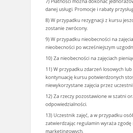
7) Płatności można dokonać jednorazow
danej usługi. Promocje i rabaty przysług
8) W przypadku rezygnacji z kursu jeszc
zostanie zwrócony.
9) W przypadku nieobecności na zajęcia
nieobecności po wcześniejszym uzgodn
10) Za nieobecności na zajęciach pieni
11) W przypadku zdarzeń losowych lub
kontynuację kursu potwierdzonych st
niewykorzystane zajęcia przez uczestn
12) Za rzeczy pozostawione w szatni o
odpowiedzialności.
13) Uczestnik zajęć, a w przypadku osó
zatwierdzając regulamin wyraża zgodę
marketingowych.